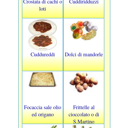
Crostata di cachi o
Cuddiridduzzi
loti
Cuddureddi
Dolci di mandorle
Focaccia sale olio
Frittelle al
ed origano
cioccolato o di
S.Martino