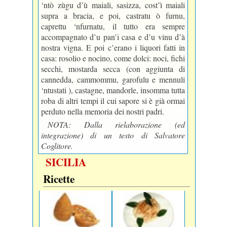
‘ntò zùgu d’ù maiali, sasizza, cost’ì maiali
supra a bracia, e poi, castratu ò furnu,
caprettu ‘nfurnatu, il tutto era sempre
accompagnato d’u pan’i casa e d’u vinu d’à
nostra vigna. E poi c’erano i liquori fatti in
casa: rosolio e nocino, come dolci: noci, fichi
secchi, mostarda secca (con aggiunta di
cannedda, cammommu, garofulu e mennuli
‘ntustati ), castagne, mandorle, insomma tutta
roba di altri tempi il cui sapore si è già ormai
perduto nella memoria dei nostri padri.
NOTA: Dalla rielaborazione (ed
integrazione) di un testo di Salvatore
Coglitore.
SICILIA
Ricette