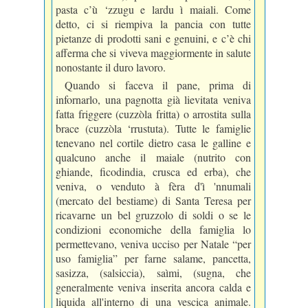
pasta c’ù ‘zzugu e lardu ì maiali. Come
detto, ci si riempiva la pancia con tutte
pietanze di prodotti sani e genuini, e c’è chi
afferma che si viveva maggiormente in salute
nonostante il duro lavoro.
Quando si faceva il pane, prima di
infornarlo, una pagnotta già lievitata veniva
fatta friggere (cuzzòla fritta) o arrostita sulla
brace (cuzzòla ‘rrustuta). Tutte le famiglie
tenevano nel cortile dietro casa le galline e
qualcuno anche il maiale (nutrito con
ghiande, ficodindia, crusca ed erba), che
veniva, o venduto à fèra d'ì 'nnumali
(mercato del bestiame) di Santa Teresa per
ricavarne un bel gruzzolo di soldi o se le
condizioni economiche della famiglia lo
permettevano, veniva ucciso per Natale “per
uso famiglia” per farne salame, pancetta,
sasizza, (salsiccia), saìmi, (sugna, che
generalmente veniva inserita ancora calda e
liquida all'interno di una vescica animale.