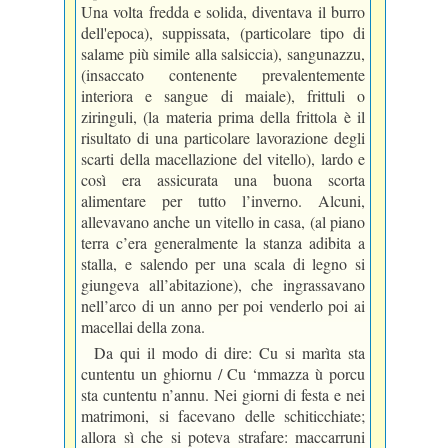
Una volta fredda e solida, diventava il burro
dell'epoca), suppissata, (particolare tipo di
salame più simile alla salsiccia), sangunazzu,
(insaccato contenente prevalentemente
interiora e sangue di maiale), frittuli o
ziringuli, (la materia prima della frittola è il
risultato di una particolare lavorazione degli
scarti della macellazione del vitello), lardo e
così era assicurata una buona scorta
alimentare per tutto l’inverno. Alcuni,
allevavano anche un vitello in casa, (al piano
terra c’era generalmente la stanza adibita a
stalla, e salendo per una scala di legno si
giungeva all’abitazione), che ingrassavano
nell’arco di un anno per poi venderlo poi ai
macellai della zona.
Da qui il modo di dire: Cu si marìta sta
cuntentu un ghiornu / Cu ‘mmazza ù porcu
sta cuntentu n’annu. Nei giorni di festa e nei
matrimoni, si facevano delle schiticchiate;
allora sì che si poteva strafare: maccarruni