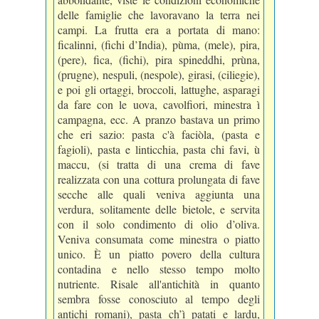
delle famiglie che lavoravano la terra nei
campi. La frutta era a portata di mano:
ficalinni, (fichi d’India), pùma, (mele), pira,
(pere), fica, (fichi), pira spineddhi, prùna,
(prugne), nespuli, (nespole), girasi, (ciliegie),
e poi gli ortaggi, broccoli, lattughe, asparagi
da fare con le uova, cavolfiori, minestra ì
campagna, ecc. A pranzo bastava un primo
che eri sazio: pasta c'à faciòla, (pasta e
fagioli), pasta e linticchia, pasta chi favi, ù
maccu, (si tratta di una crema di fave
realizzata con una cottura prolungata di fave
secche alle quali veniva aggiunta una
verdura, solitamente delle bietole, e servita
con il solo condimento di olio d’oliva.
Veniva consumata come minestra o piatto
unico. È un piatto povero della cultura
contadina e nello stesso tempo molto
nutriente. Risale all'antichità in quanto
sembra fosse conosciuto al tempo degli
antichi romani), pasta ch’ì patati e lardu,